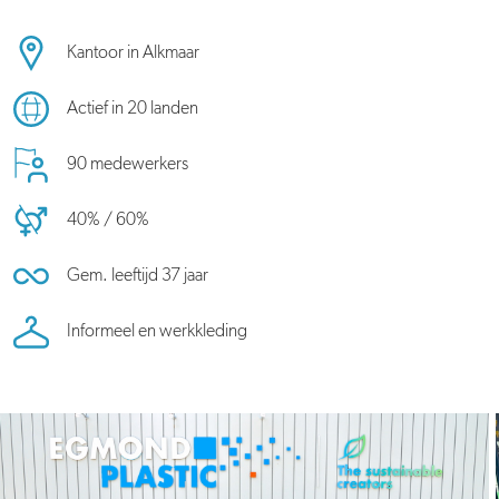
Kantoor in Alkmaar
Actief in 20 landen
90 medewerkers
40% / 60%
Gem. leeftijd 37 jaar
Informeel en werkkleding